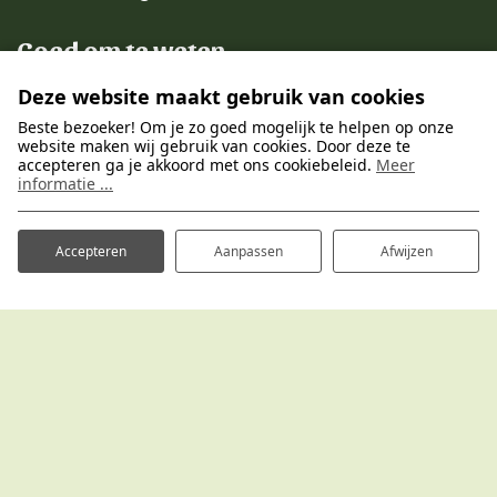
Goed om te weten
Deze website maakt gebruik van cookies
Aankomst & vertrek
Beste bezoeker! Om je zo goed mogelijk te helpen op onze
Annuleren
website maken wij gebruik van cookies. Door deze te
accepteren ga je akkoord met ons cookiebeleid.
Meer
Reserveren
informatie ...
Openingstijden
Accepteren
Aanpassen
Afwijzen