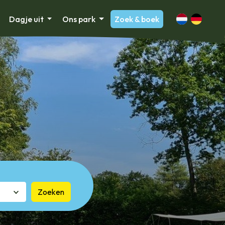
Dagje uit
Ons park
Zoek & boek
Zoeken