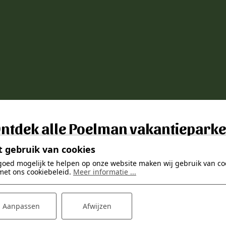
ntdek alle Poelman vakantiepark
vrij en goed verzorgde vakantieparken op de mo
 gebruik van cookies
plekjes van Nederland.
goed mogelijk te helpen op onze website maken wij gebruik van coo
met ons cookiebeleid.
Meer informatie ...
Aanpassen
Afwijzen