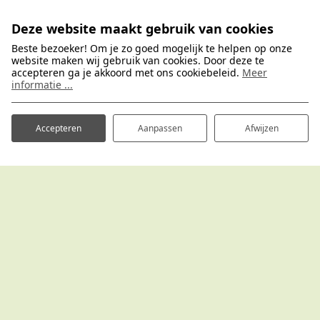
info@vakantieparkbronckhorst.nl
Deze website maakt gebruik van cookies
0575-467242
Beste bezoeker! Om je zo goed mogelijk te helpen op onze
website maken wij gebruik van cookies. Door deze te
accepteren ga je akkoord met ons cookiebeleid.
Meer
informatie ...
Vakantiepark Bronckhorst
Handwijzersdijk 4
7255 MJ Hengelo (GLD)
Accepteren
Aanpassen
Afwijzen
Goed om te weten
Aankomst & vertrek
Annuleren
Reserveren
Openingstijden