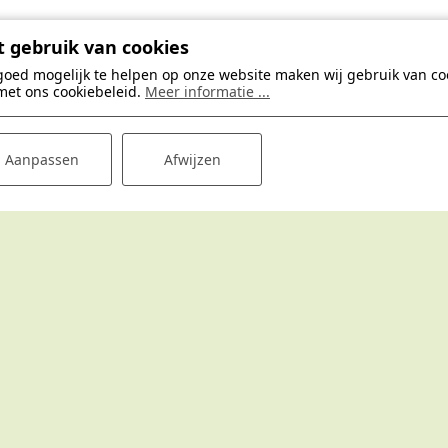
ntdek alle Poelman vakantiepark
 gebruik van cookies
goed mogelijk te helpen op onze website maken wij gebruik van coo
vrij en goed verzorgde vakantieparken op de mo
met ons cookiebeleid.
Meer informatie ...
plekjes van Nederland.
Aanpassen
Afwijzen
onckhorst
Vakantiepark Bergsehaak
Vakantiepa
ijk 4
Scholtenhagenweg 42
K
o (
GLD
)
7481 VP Haaksbergen
8
orwaarden
Privacyverklaring
Disclaimer
© 2026 - Website 