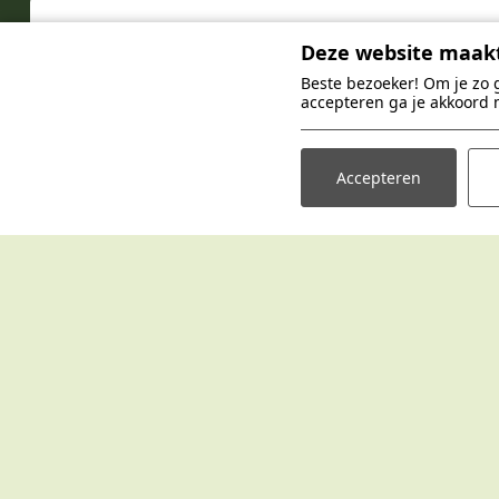
O
Deze website maakt
Beste bezoeker! Om je zo 
Gast
accepteren ga je akkoord 
Accepteren
Vakantiepark Br
Vakantiepark Hertenhorst
Handwijzersd
Kaapbergweg 45
7255 MJ Hengel
7361 TG Beekbergen
Algemene vo